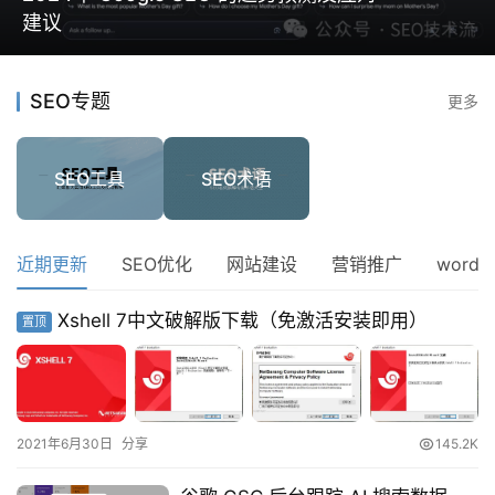
建议
SEO专题
更多
SEO工具
SEO术语
近期更新
SEO优化
网站建设
营销推广
wordp
Xshell 7中文破解版下载（免激活安装即用）
置顶
首
页
网
2021年6月30日
分享
145.2K
站
运