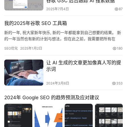
谷歌 GSC 后台跟踪 AI 搜索数据
营
2025年7月4日
87
营
我的2025年谷歌 SEO 工具箱
销
新的一年, 祝大家新年快乐, 新的一年都能拿到自己想要的结果。 新
推
的一年当然也有新的计划与想法，但在此之前，我需要把所有在
广
2025年要做的事进行梳理。 简单分享一下我会在2025年用到的
SEO优化
2025年1月2日
180
SEO工具: SERP分析: Google / Keywords Everywhere插件 /
问
Keywords Everywhere 插件中的SEO Report…
让 AI 生成的文章更加像真人写的提
答
示词
社
区
2024年3月6日
353
分
2024年 Google SEO 的趋势预测及应对建议
享
关
于